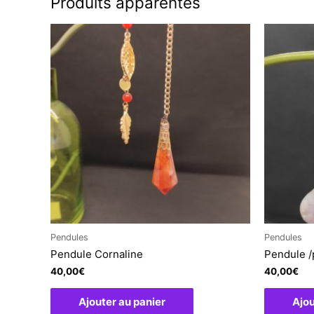
Produits apparentés
Pendules
Pendules
Pendule Cornaline
Pendule /
40,00
€
40,00
€
Ajouter au panier
Ajou