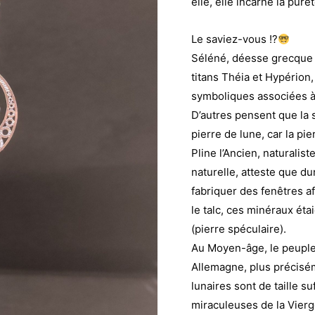
elle, elle incarne la pure
Le saviez-vous !?
Séléné, déesse grecque de
titans Théia et Hypérion, 
symboliques associées à 
D’autres pensent que la s
pierre de lune, car la pier
Pline l’Ancien, naturalis
naturelle, atteste que dur
fabriquer des fenêtres a
le talc, ces minéraux éta
(pierre spéculaire).
Au Moyen-âge, le peuple
Allemagne, plus précisém
lunaires sont de taille 
miraculeuses de la Vierg